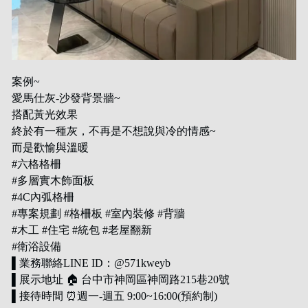
案例~
愛馬仕灰-沙發背景牆~
搭配黃光效果
終於有一種灰，不再是不想說與冷的情感~
而是歡愉與溫暖
#六格格柵
#多層實木飾面板
#4C內弧格柵
#專案規劃 #格柵板 #室內裝修 #背牆
#木工 #住宅 #統包 #老屋翻新
#衛浴設備
▌業務聯絡LINE ID：@571kweyb
▌展示地址 🏠 台中市神岡區神岡路215巷20號
▌接待時間 ⏰週一-週五 9:00~16:00(預約制)