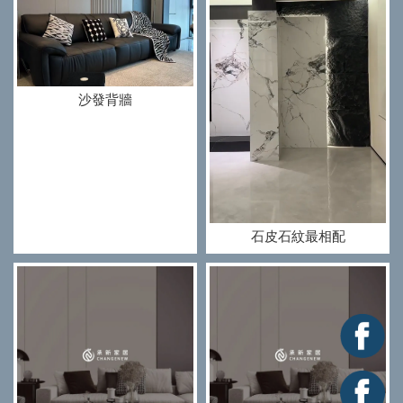
沙發背牆
石皮石紋最相配