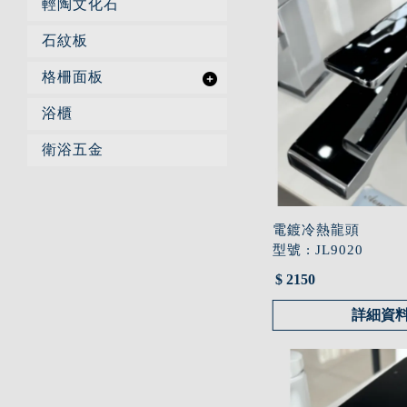
輕陶文化石
石紋板
格柵面板
浴櫃
衛浴五金
電鍍冷熱龍頭
型號 : JL9020
$ 2150
詳細資