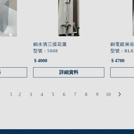
銅水滴三擋花灑
銅電鍍淋
型號 : 5008
型號 : RL8
$ 4000
$ 4700
料
詳細資料
1
2
3
4
5
6
7
8
9
10