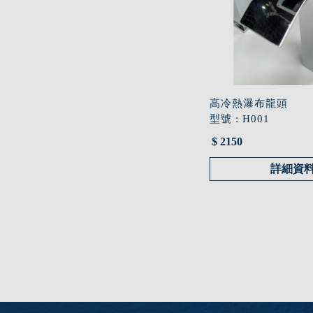
高冷熱瀑布龍頭
型號 : H001
$ 2150
詳細資