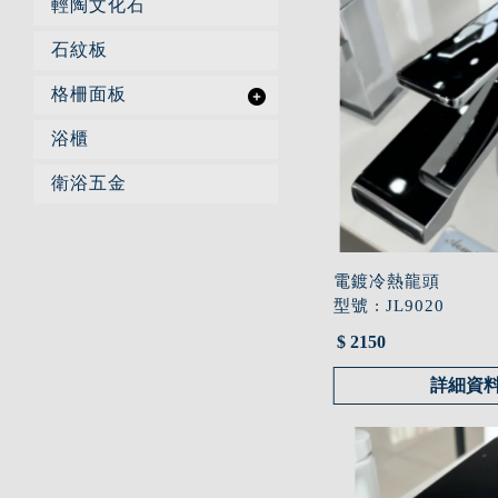
輕陶文化石
石紋板
格柵面板
浴櫃
衛浴五金
電鍍冷熱龍頭
型號 : JL9020
$ 2150
詳細資