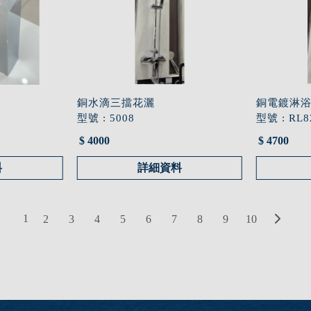
銅水滴三擋花灑
銅電鍍淋
型號 : 5008
型號 : RL8
$ 4000
$ 4700
料
詳細資料
1
2
3
4
5
6
7
8
9
10