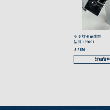
高冷熱瀑布龍頭
型號 : H001
$ 2150
詳細資