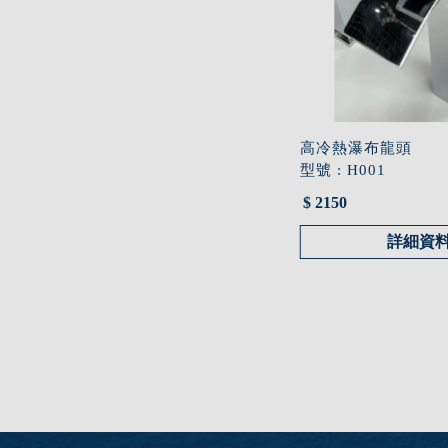
高冷熱瀑布龍頭
型號 : H001
$ 2150
詳細資