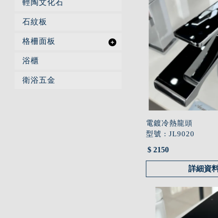
輕陶文化石
石紋板
格柵面板
浴櫃
衛浴五金
電鍍冷熱龍頭
型號 : JL9020
$ 2150
詳細資