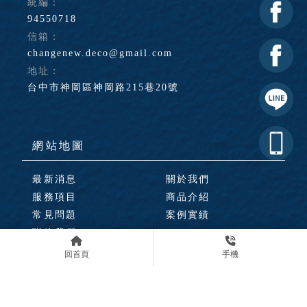
94550718
changenew.deco@gmail.com
台中市神岡區神岡路215巷20號
最新消息
關於我們
服務項目
商品介紹
常見問題
案例實績
聯絡我們
回首頁
手機
建材行
台中建材行
神岡建材行
豐原建材行
建材批發
Designed by
揚京快客
Copyright © 2026
..
累積人氣: 324181