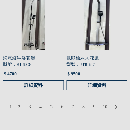
銅電鍍淋浴花灑
數顯槍灰大花灑
型號 : RL8200
型號 : JT8387
$ 4700
$ 9500
詳細資料
詳細資料
1
2
3
4
5
6
7
8
9
10