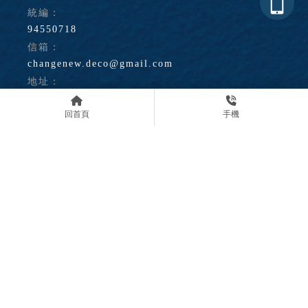
94550718
changenew.deco@gmail.com
台中市神岡區神岡路215巷20號
回首頁
手機
最新消息
關於我們
服務項目
商品介紹
常見問題
案例實績
聯絡我們
建材行
台中建材行
神岡建材行
豐原建材行
建材批發
Designed by
揚京快客
Copyright © 2026
..