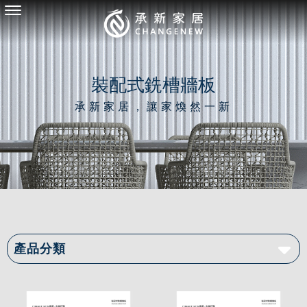
裝配式銑槽牆板
產品分類