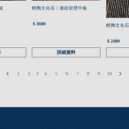
板
輕陶文化石｜連紋岩壁中板
$ 3600
輕陶文化
$ 2400
料
詳細資料
3
1
2
4
5
6
7
8
9
10