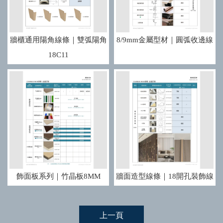
牆櫃通用陽角線條｜雙弧陽角
8/9mm金屬型材｜圓弧收邊線
18C11
飾面板系列｜竹晶板8MM
牆面造型線條｜18開孔裝飾線
上一頁