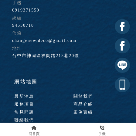
0919371559
94550718
changenew.deco@gmail.com
台中市神岡區神岡路215巷20號
最新消息
關於我們
服務項目
商品介紹
常見問題
案例實績
聯絡我們
建材行
台中建材行
神岡建材行
豐原建材行
建材批發
回首頁
手機