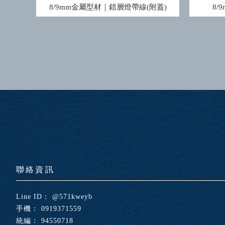
8/9mm金屬型材｜錯層燈帶線(附蓋)
8
@571kweyb
0919371559
94550718