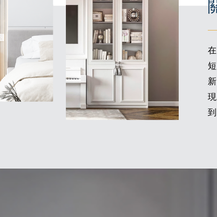
在
短
新
現
到